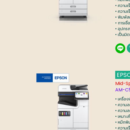
• ความเ
• ความเ
• พิมพ์ส
• การเชื
• อุปกร
• เป็นมิ
EPSO
Mid-S
AM-C
• เครื่อ
• ความล
• ความล
• เหมาะ
• หมึกพิ
• ความเ