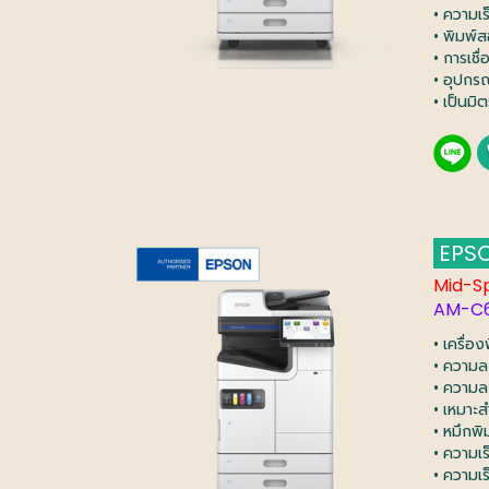
• ความเ
• พิมพ์ส
• การเชื
• อุปกร
• เป็นมิ
EPSO
Mid-S
AM-C
• เครื่อ
• ความล
• ความล
• เหมาะ
• หมึกพิ
• ความเ
• ความเ