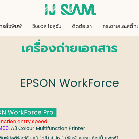
ารสั่งพิมพ์
วิชชวล โซลูชั่น
ติดต่อเรา
กระดาษและสติ๊กเ
เครื่องถ่ายเอกสาร
EPSON WorkForce
N WorkForce Pro
unction entry speed
100
, A3 Colour Multifunction Printer
งพิมพ์มัลติฟังก์ชัน A3 (4สี) 4-in-1 (พิมพ์, สแกน, ก็อปปี้, แฟกซ์)