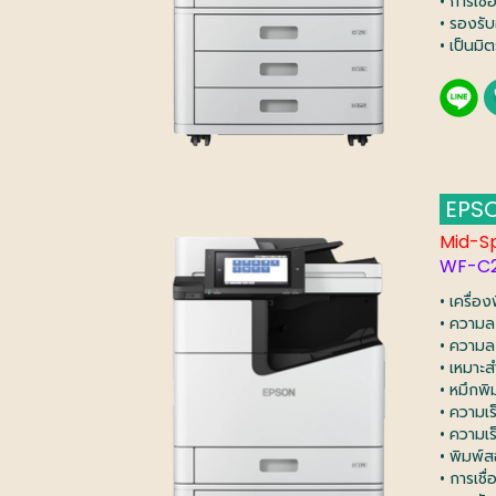
• การเชื
• รองรับ
• เป็นมิ
EPSO
Mid-S
WF-C2
• เครื่อ
• ความล
• ความล
• เหมาะ
• หมึกพิ
• ความเ
• ความเ
• พิมพ์ส
• การเชื