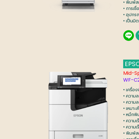
• พิมพ์ส
• การเชื
• อุปกร
• เป็นมิ
EPSO
Mid-S
WF-C
• เครื่อ
• ความล
• ความล
• เหมาะ
• หมึกพิ
• ความเ
• ความเ
• พิมพ์ส