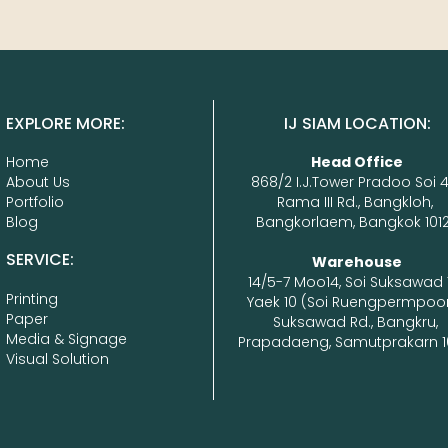
EXPLORE MORE:
IJ SIAM LOCATION:
Home
Head Office
About Us
868/2 I.J.Tower Pradoo Soi 4
Portfolio
Rama III Rd., Bangkloh, 
Blog
Bangkorlaem, Bangkok 1012
SERVICE:
14/5-7 Moo14, Soi Suksawad 
Printing
Yaek 10 (Soi Ruengpermpoon
Paper
Suksawad Rd., Bangkru, 
Media & Signage
Prapadaeng, Samutprakarn 1
Visual Solution