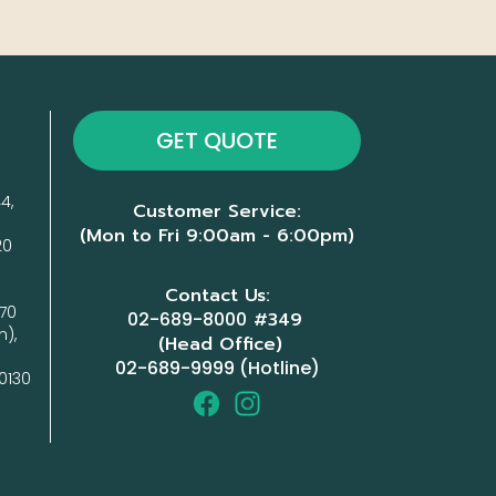
GET QUOTE
4, 
Customer Service:
(Mon to Fri 9:00am - 6:00pm)
0

Contact Us:
70 
02-689-8000
#349
), 
(Head Office)
02-689-9999 (Hotline)
0130