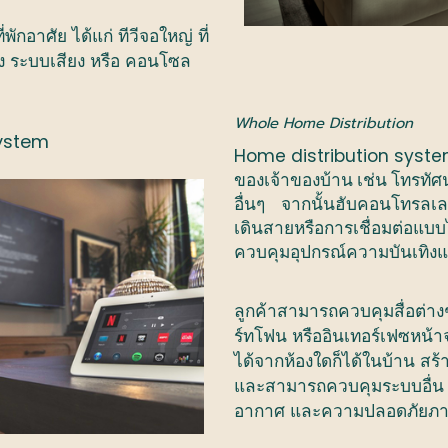
่พักอาศัย
ได้แก่
ทีวีจอใหญ่
ที่
ง
ระบบเสียง
หรือ
คอนโซล
Whole Home Distribution
System
Home distribution syst
ของเจ้าของบ้าน
เช่น
โทรทัศน
อื่น
ๆ
จากนั้นฮับคอนโทรลเลอร
เดินสายหรือการเชื่อมต่อแบบ
ควบคุมอุปกรณ์ความบันเทิงและ
ลูกค้าสามารถควบคุมสื่อต่าง
ร์ทโฟน
หรืออินเทอร์เฟซหน้า
ได้จากห้องใดก็ได้ในบ้าน
สร้
และสามารถควบคุมระบบอื่น
อากาศ
และความปลอดภัยภา